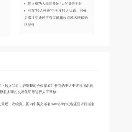
转入成功大概需要5-7天的处理时间
可在“转入列表”中关注转入状态，部分
后缀注意通过所有者邮箱收取域名转移确
认邮件
禁止转入我司，否则我司会依据原注册商的申诉申请将域名转
料、在原服务商的交易凭证等进行人工审核；
致损失最近一次续费。国内中英文域名,wang/top域名还要求距域名