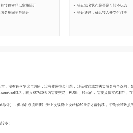
名和转移密码以空格隔开
验证域名状态是否是可转移状态
个域名用回车符隔开
验证通过，确认转入并支付订单
正常，没有任何争议与纠纷，没有费用拖欠问题； 涉及被盗或对买卖域名有争议的，
入的.com/.net域名，转入成功30天内需要交易、PUSh、转出的， 需要提供实名材
.gs/.cx/.hk除外），但域名必须距新注册/上次续费/上次转移60天后才能转移， 否则会导
能转移；