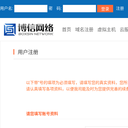
用户名:
密 码:
注册
首页
域名注册
虚拟主机
云
用户注册
以下带*号的填项为必须填写，请填写您的真实资料，您
请认真填写各项资料，以便我司能及时为您提供完善的续
请您填写账号资料